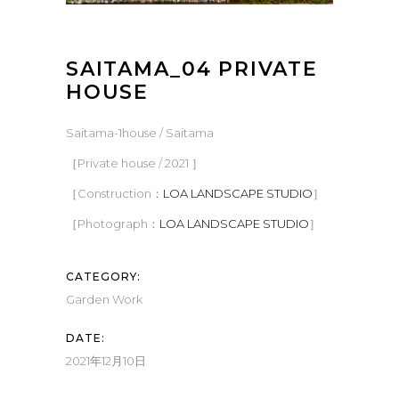
SAITAMA_04 PRIVATE
HOUSE
Saitama-1house / Saitama
［Private house / 2021 ］
［Construction：
LOA LANDSCAPE STUDIO
］
［Photograph：
LOA LANDSCAPE STUDIO
］
CATEGORY:
Garden
Work
DATE:
2021年12月10日